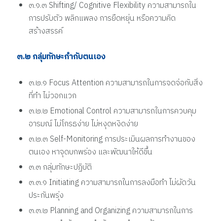
๓.๑.๓ Shifting/ Cognitive Flexibility ความสามารถใน
การปรับตัว พลิกแพลง การยืดหยุ่น หรือความคิด
สร้างสรรค์
๓.๒ กลุ่มทักษะกำกับตนเอง
๓.๒.๑ Focus Attention ความสามารถในการจดจ่อกับสิ่ง
ที่ทำ ไม่วอกแวก
๓.๒.๒ Emotional Control ความสามารถในการควบคุม
อารมณ์ ไม่โกรธง่าย ไม่หงุดหงิดง่าย
๓.๒.๓ Self-Monitoring การประเมินผลการทำงานของ
ตนเอง หาจุดบกพร่อง และพัฒนาให้ดีขึ้น
๓.๓ กลุ่มทักษะปฏิบัติ
๓.๓.๑ Initiating ความสามารถในการลงมือทำ ไม่ผัดวัน
ประกันพรุ่ง
๓.๓.๒ Planning and Organizing ความสามารถในการ