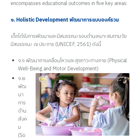
encompasses educational outcomes in five key areas:
๑. Holistic Development พัฒนาการแบบองค์รวม
เด็กได้รับการพัฒนาและมีสมรรถนะรอบด้านเหมาะสมตามวัย
มีสมรรถนะ ๗ ประการ (UNICEF, 2561) ดังนี้
๑.๑ พัฒนาการเคลื่อนไหวและสุขภาวะทางกาย (Physical
Well-Being and Motor Development)
๑.๒
พัฒ
นา
การ
ด้าน
สังค
ม
(So