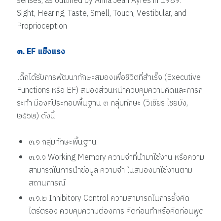
senses, as outlined by Anna Jean Ayres in 1989:
Sight, Hearing, Taste, Smell, Touch, Vestibular, and
Proprioception
๓. EF แข็งแรง
เด็กได้รับการพัฒนาทักษะสมองเพื่อชีวิตที่สำเร็จ (Executive
Functions หรือ EF) สมองส่วนหน้าควบคุมความคิดและการก
ระทำ มีองค์ประกอบพื้นฐาน ๓ กลุ่มทักษะ (วิเชียร ไชยบัง,
๒๕๖๒) ดังนี้
๓.๑ กลุ่มทักษะพื้นฐาน
๓.๑.๑ Working Memory ความจำที่นำมาใช้งาน หรือความ
สามารถในการนำข้อมูล ความจำ ในสมองมาใช้งานตาม
สถานการณ์
๓.๑.๒ Inhibitory Control ความสามารถในการยั้งคิด
ไตร่ตรอง ควบคุมความต้องการ คิดก่อนทำหรือคิดก่อนพูด