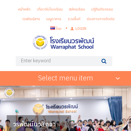
หน้าหลัก
เกี่ยวกับโรงเรียน
สมัครเรียน
ปฏิทินกิจกรรม
วรพัฒน์สาร
เมนูอาหาร
รวมลิ้งค์
ช่องทางการติดต่อ
ไทย
LOGIN
Select menu item
วรพัฒน์นวสิกขา